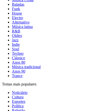
Baladas
Funk
House
Electro
Alternativo
Música latina
R&B
Oldies
Jazz
Indie
Soul
Techno
Clássico
Anos 80
Música tradicional
Anos 90
Trance
Temas mais populares
Noticiário
Cultura
Esportes
Política
Religião