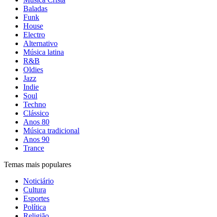
Baladas
Funk
House
Electro
Alternativo
Música latina
R&B
Oldies
Jazz
Indie
Soul
Techno
Clássico
Anos 80
Música tradicional
Anos 90
Trance
Temas mais populares
Noticiário
Cultura
Esportes
Política
Religião