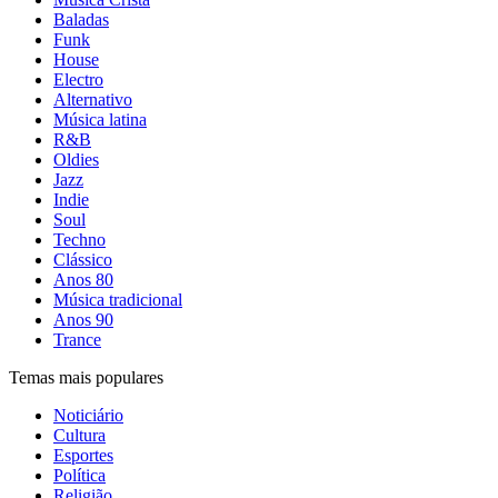
Baladas
Funk
House
Electro
Alternativo
Música latina
R&B
Oldies
Jazz
Indie
Soul
Techno
Clássico
Anos 80
Música tradicional
Anos 90
Trance
Temas mais populares
Noticiário
Cultura
Esportes
Política
Religião