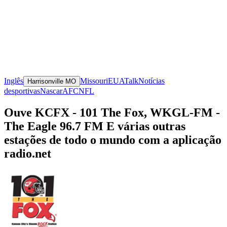
Inglês
Missouri
EUA
Talk
Notícias
Harrisonville MO
desportivas
Nascar
AFC
NFL
Ouve KCFX - 101 The Fox, WKGL-FM -
The Eagle 96.7 FM E várias outras
estações de todo o mundo com a aplicação
radio.net