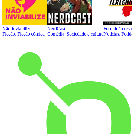
Não Inviabilize
NerdCast
Foro de Teresin
Ficção, Ficção cómica
Comédia, Sociedade e cultura
Notícias, Polític