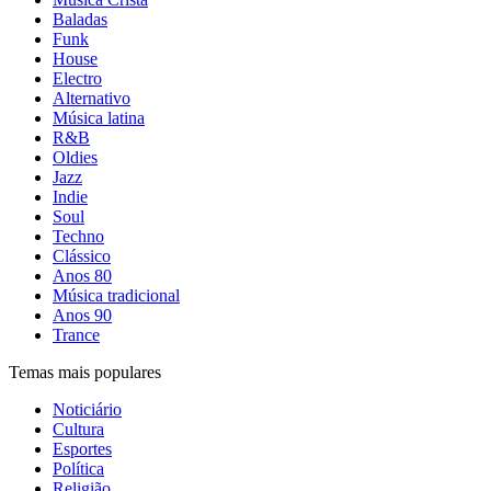
Baladas
Funk
House
Electro
Alternativo
Música latina
R&B
Oldies
Jazz
Indie
Soul
Techno
Clássico
Anos 80
Música tradicional
Anos 90
Trance
Temas mais populares
Noticiário
Cultura
Esportes
Política
Religião