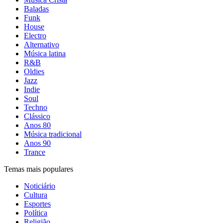
Baladas
Funk
House
Electro
Alternativo
Música latina
R&B
Oldies
Jazz
Indie
Soul
Techno
Clássico
Anos 80
Música tradicional
Anos 90
Trance
Temas mais populares
Noticiário
Cultura
Esportes
Política
Religião