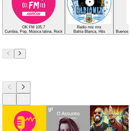
OK FM 105.7
Radio mix rmx
Cumbia, Pop, Música latina, Rock
Bahía Blanca, Hits
Buenos A
Podcasts de
topo
Podcasts de
topo
Podcasts de
topo