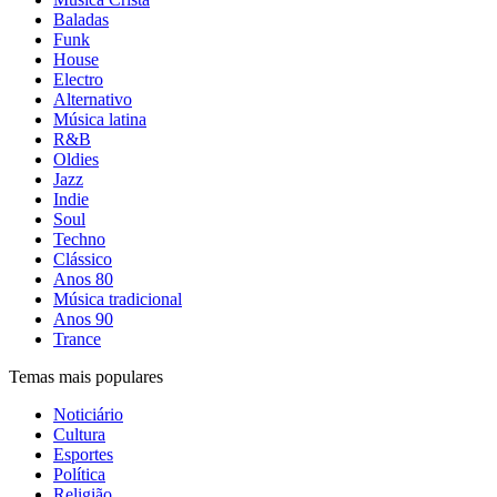
Baladas
Funk
House
Electro
Alternativo
Música latina
R&B
Oldies
Jazz
Indie
Soul
Techno
Clássico
Anos 80
Música tradicional
Anos 90
Trance
Temas mais populares
Noticiário
Cultura
Esportes
Política
Religião