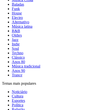
Baladas
Funk
House
Electro
Alternativo
Música latina
R&B
Oldies
Jazz
Indie
Soul
Techno
Clássico
Anos 80
Música tradicional
Anos 90
Trance
Temas mais populares
Noticiário
Cultura
Esportes
Política
Religião