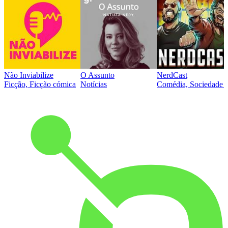
Não Inviabilize
O Assunto
NerdCast
Ficção, Ficção cómica
Notícias
Comédia, Sociedade e