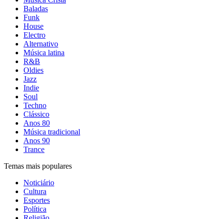
Baladas
Funk
House
Electro
Alternativo
Música latina
R&B
Oldies
Jazz
Indie
Soul
Techno
Clássico
Anos 80
Música tradicional
Anos 90
Trance
Temas mais populares
Noticiário
Cultura
Esportes
Política
Religião