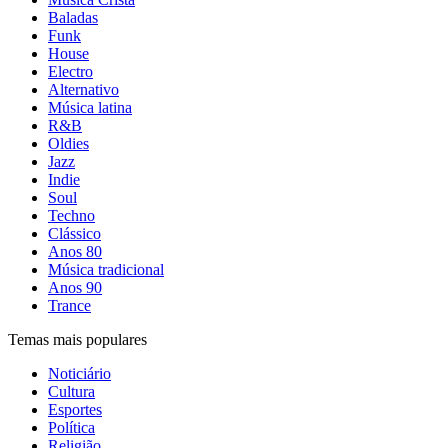
Baladas
Funk
House
Electro
Alternativo
Música latina
R&B
Oldies
Jazz
Indie
Soul
Techno
Clássico
Anos 80
Música tradicional
Anos 90
Trance
Temas mais populares
Noticiário
Cultura
Esportes
Política
Religião