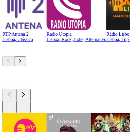
RTP Antena 2
Radio Utopia
Rádio Lisboa
Lisboa, Clássico
Lisboa, Rock, Indie, Alternativo
Lisboa, Top 4
Podcasts de
topo
Podcasts de
topo
Podcasts de
topo