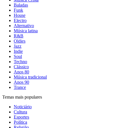
Baladas
Funk
House
Electro
Alternativo
Música latina
R&B
Oldies
Jazz
Indie
Soul
Techno
Clássico
Anos 80
Música tradicional
Anos 90
Trance
Temas mais populares
Noticiário
Cultura
Esportes
Política
Religião