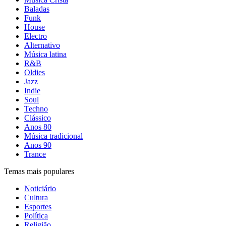
Baladas
Funk
House
Electro
Alternativo
Música latina
R&B
Oldies
Jazz
Indie
Soul
Techno
Clássico
Anos 80
Música tradicional
Anos 90
Trance
Temas mais populares
Noticiário
Cultura
Esportes
Política
Religião