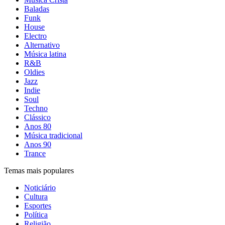
Baladas
Funk
House
Electro
Alternativo
Música latina
R&B
Oldies
Jazz
Indie
Soul
Techno
Clássico
Anos 80
Música tradicional
Anos 90
Trance
Temas mais populares
Noticiário
Cultura
Esportes
Política
Religião