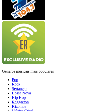
Gêneros musicais mais populares
Pop
Rock
Sertanejo
Bossa Nova
Hip Hop
Reggaeton
Kizomba
Música Cristã