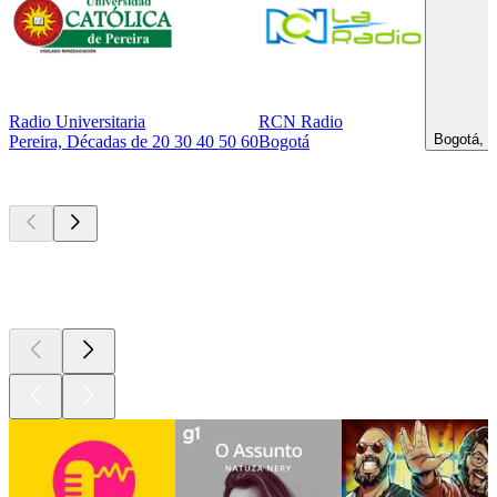
Radio Universitaria
RCN Radio
Bogotá, R
Pereira, Décadas de 20 30 40 50 60
Bogotá
Podcasts de
topo
Podcasts de
topo
Podcasts de
topo