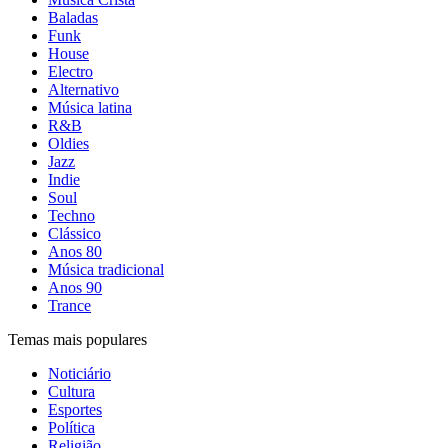
Baladas
Funk
House
Electro
Alternativo
Música latina
R&B
Oldies
Jazz
Indie
Soul
Techno
Clássico
Anos 80
Música tradicional
Anos 90
Trance
Temas mais populares
Noticiário
Cultura
Esportes
Política
Religião