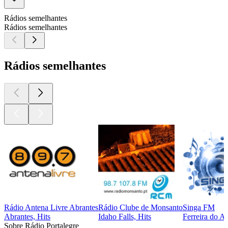
Rádios semelhantes
Rádios semelhantes
Rádios semelhantes
Rádio Antena Livre Abrantes
Rádio Clube de Monsanto
Singa FM
Abrantes, Hits
Idaho Falls, Hits
Ferreira do A
Sobre Rádio Portalegre