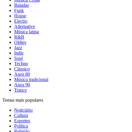
Baladas
Funk
House
Electro
Alternativo
Música latina
R&B
Oldies
Jazz
Indie
Soul
Techno
Clássico
Anos 80
Música tradicional
Anos 90
Trance
Temas mais populares
Noticiário
Cultura
Esportes
Política
Religião