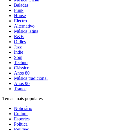
Baladas
Funk
House
Electro
Alternativo
Música latina
R&B
Oldies
Jazz
Indie
Soul
Techno
Clássico
Anos 80
Música tradicional
Anos 90
Trance
Temas mais populares
Noticiário
Cultura
Esportes
Política
Religião