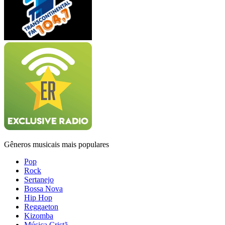
Gêneros musicais mais populares
Pop
Rock
Sertanejo
Bossa Nova
Hip Hop
Reggaeton
Kizomba
Música Cristã