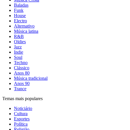
Baladas
Funk
House
Electro
Alternativo
Música latina
R&B
Oldies
Jazz
Indie
Soul
Techno
Clássico
Anos 80
Música tradicional
Anos 90
Trance
Temas mais populares
Noticiário
Cultura
Esportes
Política
Religião