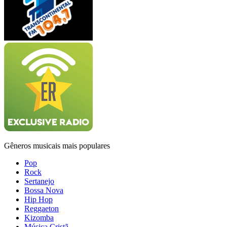
Gêneros musicais mais populares
Pop
Rock
Sertanejo
Bossa Nova
Hip Hop
Reggaeton
Kizomba
Música Cristã