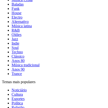
Baladas
Funk
House
Electro
Alternativo
Música latina
R&B
Oldies
Jazz
Indie
Soul
Techno
Clássico
Anos 80
Música tradicional
Anos 90
Trance
Temas mais populares
Noticiário
Cultura
Esportes
Política
Religião