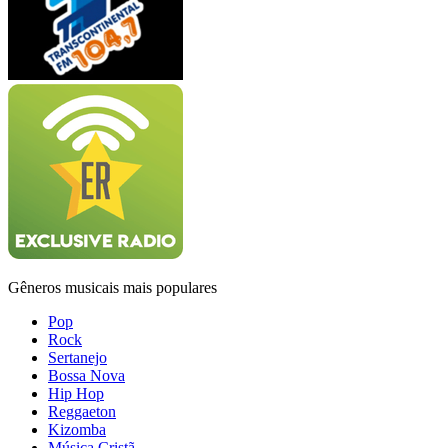
Gêneros musicais mais populares
Pop
Rock
Sertanejo
Bossa Nova
Hip Hop
Reggaeton
Kizomba
Música Cristã