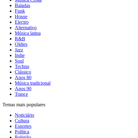
Baladas
Funk
House
Electro
Alternativo
Música latina
R&B
Oldies
Jazz
Indie
Soul
Techno
Clássico
Anos 80
Música tradicional
Anos 90
Trance
Temas mais populares
Noticiário
Cultura
Esportes
Política
Religião