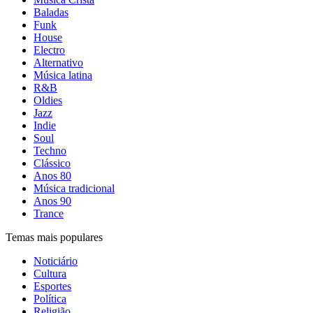
Baladas
Funk
House
Electro
Alternativo
Música latina
R&B
Oldies
Jazz
Indie
Soul
Techno
Clássico
Anos 80
Música tradicional
Anos 90
Trance
Temas mais populares
Noticiário
Cultura
Esportes
Política
Religião