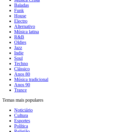
Baladas
Funk
House
Electro
Alternativo
Música latina
R&B
Oldies
Jazz
Indie
Soul
Techno
Clássico
Anos 80
Música tradicional
Anos 90
Trance
Temas mais populares
Noticiário
Cultura
Esportes
Política
Religião