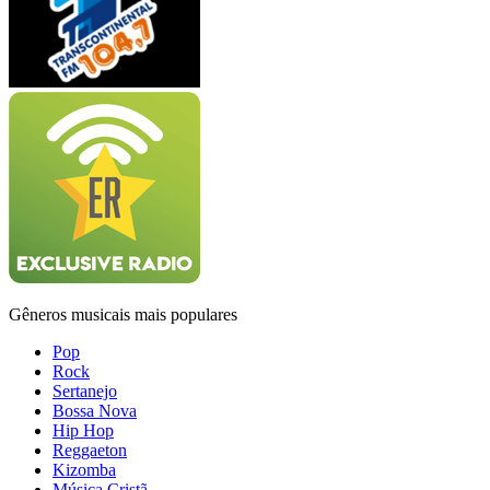
Gêneros musicais mais populares
Pop
Rock
Sertanejo
Bossa Nova
Hip Hop
Reggaeton
Kizomba
Música Cristã