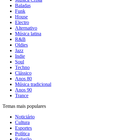
Baladas
Funk
House
Electro
Alternativo
Música latina
R&B
Oldies
Jazz
Indie
Soul
Techno
Clássico
Anos 80
Música tradicional
Anos 90
Trance
Temas mais populares
Noticiário
Cultura
Esportes
Política
Religião