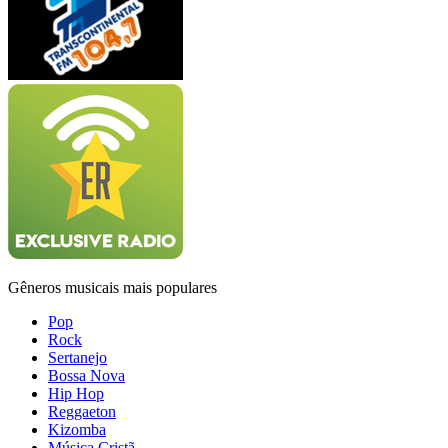
Gêneros musicais mais populares
Pop
Rock
Sertanejo
Bossa Nova
Hip Hop
Reggaeton
Kizomba
Música Cristã