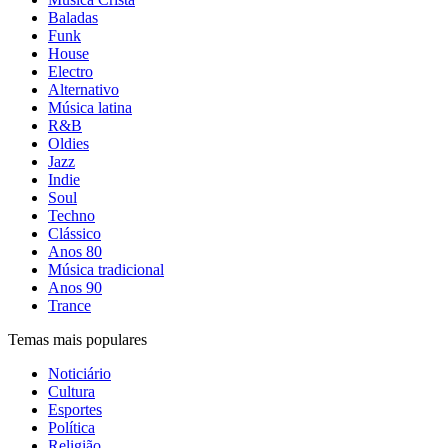
Baladas
Funk
House
Electro
Alternativo
Música latina
R&B
Oldies
Jazz
Indie
Soul
Techno
Clássico
Anos 80
Música tradicional
Anos 90
Trance
Temas mais populares
Noticiário
Cultura
Esportes
Política
Religião