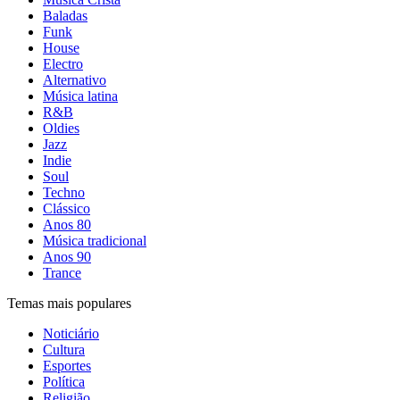
Baladas
Funk
House
Electro
Alternativo
Música latina
R&B
Oldies
Jazz
Indie
Soul
Techno
Clássico
Anos 80
Música tradicional
Anos 90
Trance
Temas mais populares
Noticiário
Cultura
Esportes
Política
Religião