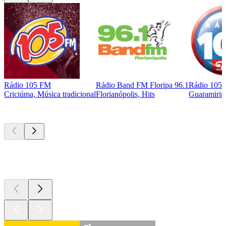
Rádio 105 FM
Rádio Band FM Floripa 96.1
Rádio 105
Criciúma, Música tradicional
Florianópolis, Hits
Guaramirim
Podcasts de
topo
Podcasts de
topo
Podcasts de
topo