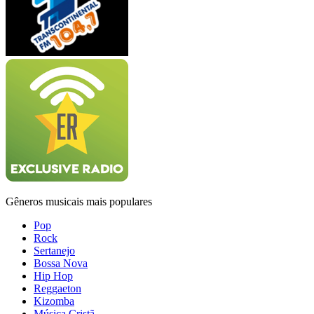
Gêneros musicais mais populares
Pop
Rock
Sertanejo
Bossa Nova
Hip Hop
Reggaeton
Kizomba
Música Cristã