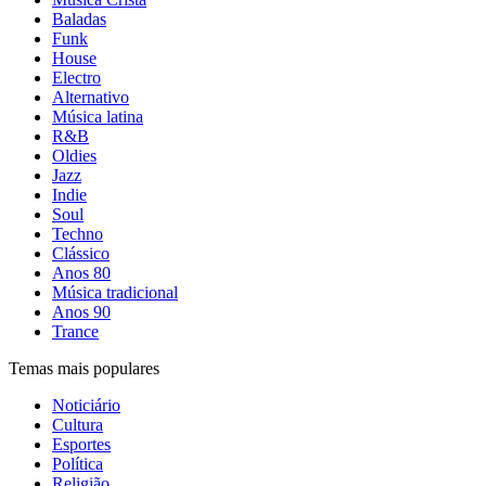
Baladas
Funk
House
Electro
Alternativo
Música latina
R&B
Oldies
Jazz
Indie
Soul
Techno
Clássico
Anos 80
Música tradicional
Anos 90
Trance
Temas mais populares
Noticiário
Cultura
Esportes
Política
Religião