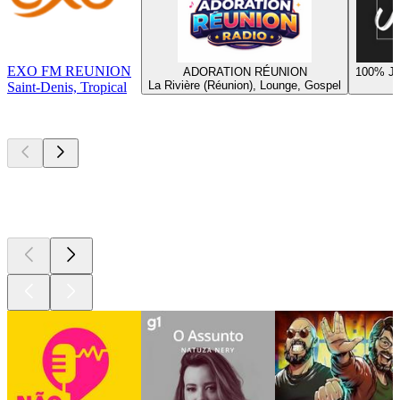
EXO FM REUNION
ADORATION RÉUNION
100% Ja
La Rivière (Réunion), Lounge, Gospel
Saint-Denis, Tropical
Podcasts de
topo
Podcasts de
topo
Podcasts de
topo