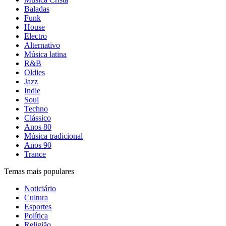
Baladas
Funk
House
Electro
Alternativo
Música latina
R&B
Oldies
Jazz
Indie
Soul
Techno
Clássico
Anos 80
Música tradicional
Anos 90
Trance
Temas mais populares
Noticiário
Cultura
Esportes
Política
Religião