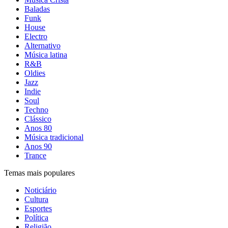
Baladas
Funk
House
Electro
Alternativo
Música latina
R&B
Oldies
Jazz
Indie
Soul
Techno
Clássico
Anos 80
Música tradicional
Anos 90
Trance
Temas mais populares
Noticiário
Cultura
Esportes
Política
Religião