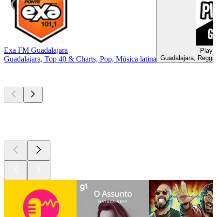
Exa FM Guadalajara
PlayM
Guadalajara, Reggae
Guadalajara, Top 40 & Charts, Pop, Música latina
Podcasts de
topo
Podcasts de
topo
Podcasts de
topo