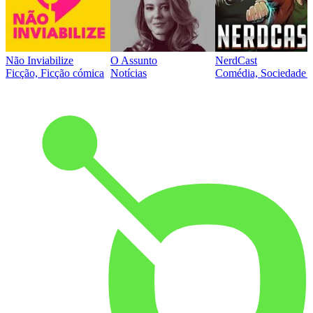
Não Inviabilize
O Assunto
NerdCast
Ficção, Ficção cómica
Notícias
Comédia, Sociedade e