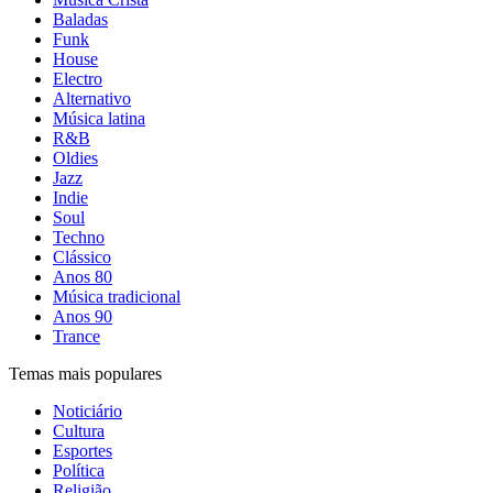
Baladas
Funk
House
Electro
Alternativo
Música latina
R&B
Oldies
Jazz
Indie
Soul
Techno
Clássico
Anos 80
Música tradicional
Anos 90
Trance
Temas mais populares
Noticiário
Cultura
Esportes
Política
Religião