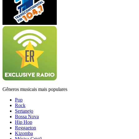
Gêneros musicais mais populares
Pop
Rock
Sertanejo
Bossa Nova
Hip Hop
Reggaeton
Kizomba
Música Cristã