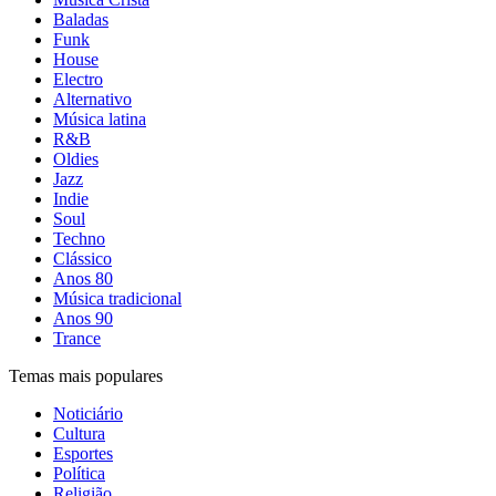
Baladas
Funk
House
Electro
Alternativo
Música latina
R&B
Oldies
Jazz
Indie
Soul
Techno
Clássico
Anos 80
Música tradicional
Anos 90
Trance
Temas mais populares
Noticiário
Cultura
Esportes
Política
Religião