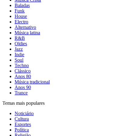
Baladas
Funk
House
Electro
Alternativo
Música latina
R&B
Oldies
Jazz
Indie
Soul
Techno
Clássico
Anos 80
Música tradicional
Anos 90
Trance
Temas mais populares
Noticiário
Cultura
Esportes
Política
Religião