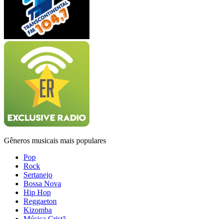
Gêneros musicais mais populares
Pop
Rock
Sertanejo
Bossa Nova
Hip Hop
Reggaeton
Kizomba
Música Cristã