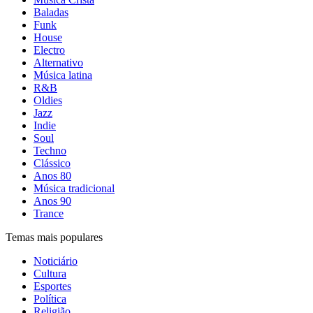
Baladas
Funk
House
Electro
Alternativo
Música latina
R&B
Oldies
Jazz
Indie
Soul
Techno
Clássico
Anos 80
Música tradicional
Anos 90
Trance
Temas mais populares
Noticiário
Cultura
Esportes
Política
Religião