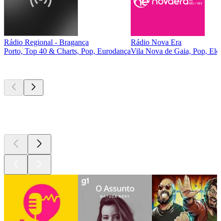
Rádio Regional - Bragança
Rádio Nova Era
Porto, Top 40 & Charts, Pop, Eurodança
Vila Nova de Gaia, Pop, Ele
Podcasts de
topo
Podcasts de
topo
Podcasts de
topo