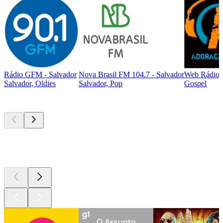
Rádio GFM - Salvador
Nova Brasil FM 104.7 - Salvador
Web Rádio 
Salvador, Oldies
Salvador, Pop
Gospel
Podcasts de
topo
Podcasts de
topo
Podcasts de
topo