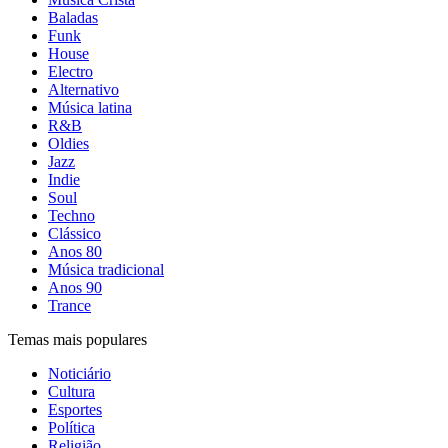
Baladas
Funk
House
Electro
Alternativo
Música latina
R&B
Oldies
Jazz
Indie
Soul
Techno
Clássico
Anos 80
Música tradicional
Anos 90
Trance
Temas mais populares
Noticiário
Cultura
Esportes
Política
Religião