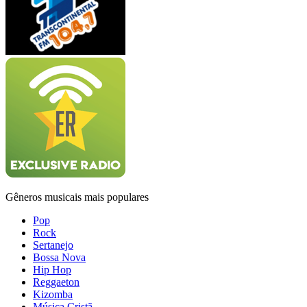
Gêneros musicais mais populares
Pop
Rock
Sertanejo
Bossa Nova
Hip Hop
Reggaeton
Kizomba
Música Cristã