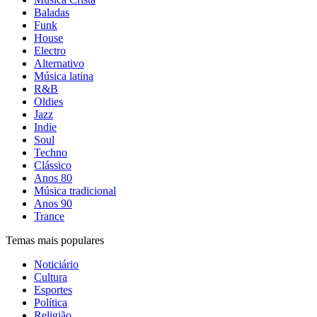
Baladas
Funk
House
Electro
Alternativo
Música latina
R&B
Oldies
Jazz
Indie
Soul
Techno
Clássico
Anos 80
Música tradicional
Anos 90
Trance
Temas mais populares
Noticiário
Cultura
Esportes
Política
Religião