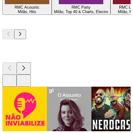
RMC Acoustic
RMC Party
RMC Lat
Milão, Hits
Milão, Top 40 & Charts, Electro
Milão, M
Podcasts de
topo
Podcasts de
topo
Podcasts de
topo