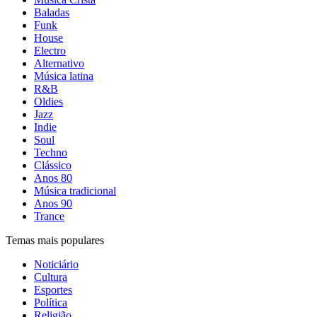
Baladas
Funk
House
Electro
Alternativo
Música latina
R&B
Oldies
Jazz
Indie
Soul
Techno
Clássico
Anos 80
Música tradicional
Anos 90
Trance
Temas mais populares
Noticiário
Cultura
Esportes
Política
Religião