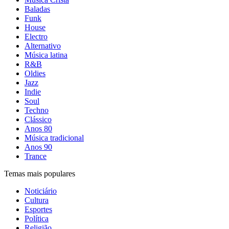
Baladas
Funk
House
Electro
Alternativo
Música latina
R&B
Oldies
Jazz
Indie
Soul
Techno
Clássico
Anos 80
Música tradicional
Anos 90
Trance
Temas mais populares
Noticiário
Cultura
Esportes
Política
Religião