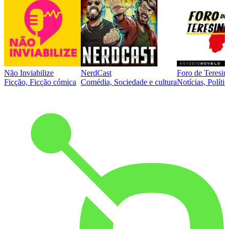
Não Inviabilize
NerdCast
Foro de Teresin
Ficção, Ficção cómica
Comédia, Sociedade e cultura
Notícias, Polític