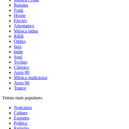
Baladas
Funk
House
Electro
Alternativo
Música latina
R&B
Oldies
Jazz
Indie
Soul
Techno
Clássico
Anos 80
Música tradicional
Anos 90
Trance
Temas mais populares
Noticiário
Cultura
Esportes
Política
Religião