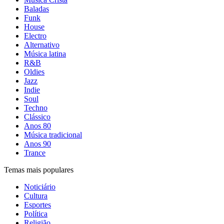
Baladas
Funk
House
Electro
Alternativo
Música latina
R&B
Oldies
Jazz
Indie
Soul
Techno
Clássico
Anos 80
Música tradicional
Anos 90
Trance
Temas mais populares
Noticiário
Cultura
Esportes
Política
Religião