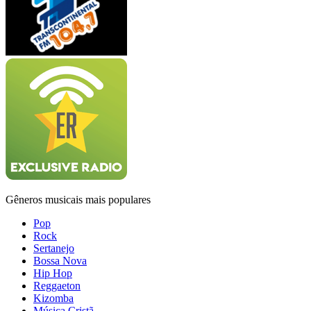
Gêneros musicais mais populares
Pop
Rock
Sertanejo
Bossa Nova
Hip Hop
Reggaeton
Kizomba
Música Cristã