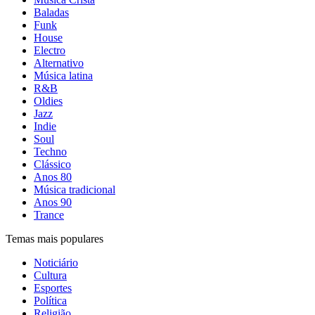
Baladas
Funk
House
Electro
Alternativo
Música latina
R&B
Oldies
Jazz
Indie
Soul
Techno
Clássico
Anos 80
Música tradicional
Anos 90
Trance
Temas mais populares
Noticiário
Cultura
Esportes
Política
Religião