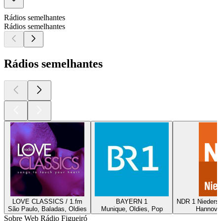
Rádios semelhantes
Rádios semelhantes
Rádios semelhantes
LOVE CLASSICS / 1.fm
BAYERN 1
NDR 1 Nieders
São Paulo, Baladas, Oldies
Munique, Oldies, Pop
Hannover
Sobre Web Rádio Figueiró