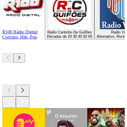
R100 Rádio Digital
Rádio Cantinho De Guifões
Radio Vi
Décadas de 20 30 40 50 60
Alternativo, Rock,
Corroios, Hits, Pop
Podcasts de
topo
Podcasts de
topo
Podcasts de
topo