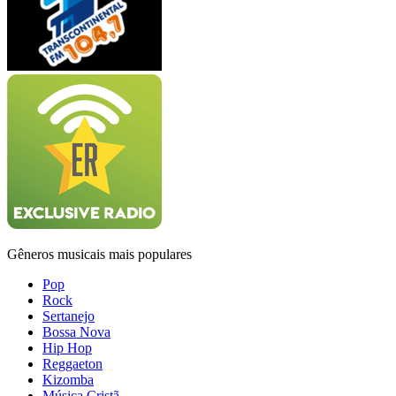
Gêneros musicais mais populares
Pop
Rock
Sertanejo
Bossa Nova
Hip Hop
Reggaeton
Kizomba
Música Cristã