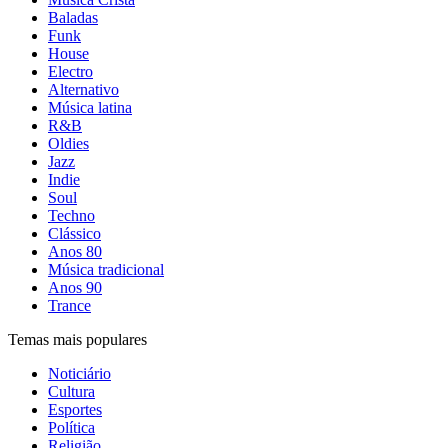
Baladas
Funk
House
Electro
Alternativo
Música latina
R&B
Oldies
Jazz
Indie
Soul
Techno
Clássico
Anos 80
Música tradicional
Anos 90
Trance
Temas mais populares
Noticiário
Cultura
Esportes
Política
Religião