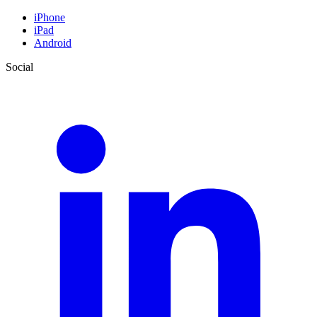
iPhone
iPad
Android
Social