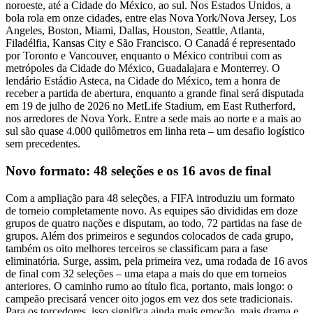
noroeste, até a Cidade do México, ao sul. Nos Estados Unidos, a
bola rola em onze cidades, entre elas Nova York/Nova Jersey, Los
Angeles, Boston, Miami, Dallas, Houston, Seattle, Atlanta,
Filadélfia, Kansas City e São Francisco. O Canadá é representado
por Toronto e Vancouver, enquanto o México contribui com as
metrópoles da Cidade do México, Guadalajara e Monterrey. O
lendário Estádio Asteca, na Cidade do México, tem a honra de
receber a partida de abertura, enquanto a grande final será disputada
em 19 de julho de 2026 no MetLife Stadium, em East Rutherford,
nos arredores de Nova York. Entre a sede mais ao norte e a mais ao
sul são quase 4.000 quilômetros em linha reta – um desafio logístico
sem precedentes.
Novo formato: 48 seleções e os 16 avos de final
Com a ampliação para 48 seleções, a FIFA introduziu um formato
de torneio completamente novo. As equipes são divididas em doze
grupos de quatro nações e disputam, ao todo, 72 partidas na fase de
grupos. Além dos primeiros e segundos colocados de cada grupo,
também os oito melhores terceiros se classificam para a fase
eliminatória. Surge, assim, pela primeira vez, uma rodada de 16 avos
de final com 32 seleções – uma etapa a mais do que em torneios
anteriores. O caminho rumo ao título fica, portanto, mais longo: o
campeão precisará vencer oito jogos em vez dos sete tradicionais.
Para os torcedores, isso significa ainda mais emoção, mais drama e