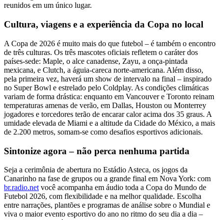
reunidos em um único lugar.
Cultura, viagens e a experiência da Copa no local
A Copa de 2026 é muito mais do que futebol – é também o encontro
de três culturas. Os três mascotes oficiais refletem o caráter dos
países-sede: Maple, o alce canadense, Zayu, a onça-pintada
mexicana, e Clutch, a águia-careca norte-americana. Além disso,
pela primeira vez, haverá um show de intervalo na final – inspirado
no Super Bowl e estrelado pelo Coldplay. As condições climáticas
variam de forma drástica: enquanto em Vancouver e Toronto reinam
temperaturas amenas de verão, em Dallas, Houston ou Monterrey
jogadores e torcedores terão de encarar calor acima dos 35 graus. A
umidade elevada de Miami e a altitude da Cidade do México, a mais
de 2.200 metros, somam-se como desafios esportivos adicionais.
Sintonize agora – não perca nenhuma partida
Seja a cerimônia de abertura no Estádio Asteca, os jogos da
Canarinho na fase de grupos ou a grande final em Nova York: com
br.radio.net
você acompanha em áudio toda a Copa do Mundo de
Futebol 2026, com flexibilidade e na melhor qualidade. Escolha
entre narrações, plantões e programas de análise sobre o Mundial e
viva o maior evento esportivo do ano no ritmo do seu dia a dia –