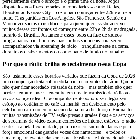
perfeitamente entre o almoço e o prime time da noite. Jogos
disputados nos fusos horários intermediários – como Dallas,
Houston ou Kansas City – costumam começar entre 22h e a meia-
noite. Já as partidas em Los Angeles, São Francisco, Seattle ou
Vancouver são as mais difíceis para quem quer assistir ao vivo:
muitos desses confrontos só começam entre 22h e 2h da madrugada,
horário de Brasília. Justamente esses jogos da fase de grupos
programados para horários mais tardios são ideais para serem
acompanhados via streaming de rádio – tranquilamente na cama,
durante os deslocamentos ou como pano de fundo no trabalho.
Por que o rádio brilha especialmente nesta Copa
São justamente esses horários variados que fazem da Copa de 2026
uma competição feita sob medida para os ouvintes de rádio. Quem
não quer ficar acordado até tarde da noite – mas também não quer
perder nenhum lance – encontra em uma transmissão de rádio ao
vivo a solução ideal. O acompanhamento sonoro se integra sem
esforço ao cotidiano: no café da manhã, em deslocamento pelo
celular, no carro ou em uma corrida na hora do almoço. Enquanto
muitas transmissões de TV estão presas a grades fixas e os serviços
de streaming de vídeo exigem conexões de internet estáveis, o rádio
se destaca pela flexibilidade, pelo baixo consumo de dados e pela
força emocional das grandes vozes dos narradores – e todos os
streamings relevantes das emissoras brasileiras e internacionais estão