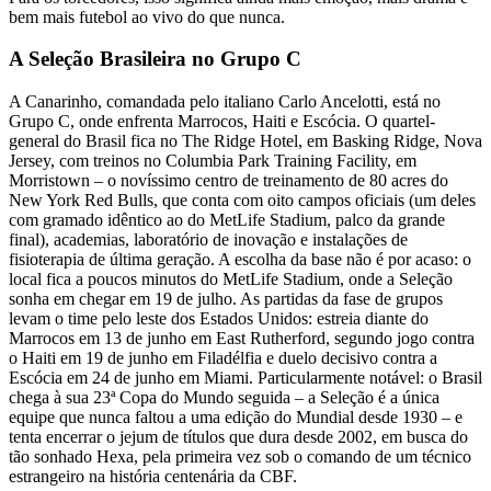
bem mais futebol ao vivo do que nunca.
A Seleção Brasileira no Grupo C
A Canarinho, comandada pelo italiano Carlo Ancelotti, está no
Grupo C, onde enfrenta Marrocos, Haiti e Escócia. O quartel-
general do Brasil fica no The Ridge Hotel, em Basking Ridge, Nova
Jersey, com treinos no Columbia Park Training Facility, em
Morristown – o novíssimo centro de treinamento de 80 acres do
New York Red Bulls, que conta com oito campos oficiais (um deles
com gramado idêntico ao do MetLife Stadium, palco da grande
final), academias, laboratório de inovação e instalações de
fisioterapia de última geração. A escolha da base não é por acaso: o
local fica a poucos minutos do MetLife Stadium, onde a Seleção
sonha em chegar em 19 de julho. As partidas da fase de grupos
levam o time pelo leste dos Estados Unidos: estreia diante do
Marrocos em 13 de junho em East Rutherford, segundo jogo contra
o Haiti em 19 de junho em Filadélfia e duelo decisivo contra a
Escócia em 24 de junho em Miami. Particularmente notável: o Brasil
chega à sua 23ª Copa do Mundo seguida – a Seleção é a única
equipe que nunca faltou a uma edição do Mundial desde 1930 – e
tenta encerrar o jejum de títulos que dura desde 2002, em busca do
tão sonhado Hexa, pela primeira vez sob o comando de um técnico
estrangeiro na história centenária da CBF.