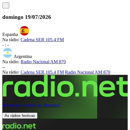
<
domingo
19/07/2026
Espanha
Na rádio:
Cadena SER 105.4 FM
-
:
-
Argentina
Na rádio:
Radio Nacional AM 870
-
-
Na rádio:
Cadena SER 105.4 FM
Radio Nacional AM 870
Pronto para a festa do Mundial?
As rádios festivas