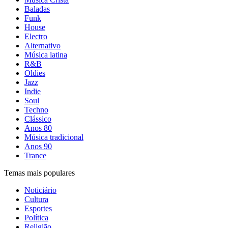
Baladas
Funk
House
Electro
Alternativo
Música latina
R&B
Oldies
Jazz
Indie
Soul
Techno
Clássico
Anos 80
Música tradicional
Anos 90
Trance
Temas mais populares
Noticiário
Cultura
Esportes
Política
Religião