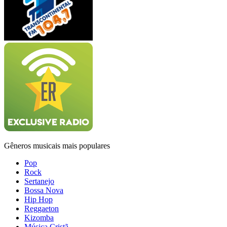
Gêneros musicais mais populares
Pop
Rock
Sertanejo
Bossa Nova
Hip Hop
Reggaeton
Kizomba
Música Cristã