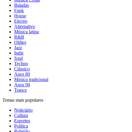
Baladas
Funk
House
Electro
Alternativo
Música latina
R&B
Oldies
Jazz
Indie
Soul
Techno
Clássico
Anos 80
Música tradicional
Anos 90
Trance
Temas mais populares
Noticiário
Cultura
Esportes
Política
Religião