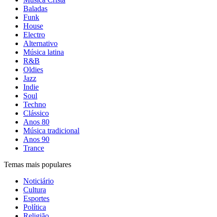
Baladas
Funk
House
Electro
Alternativo
Música latina
R&B
Oldies
Jazz
Indie
Soul
Techno
Clássico
Anos 80
Música tradicional
Anos 90
Trance
Temas mais populares
Noticiário
Cultura
Esportes
Política
Religião