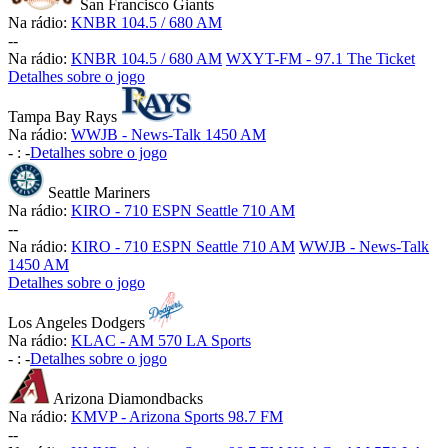
San Francisco Giants
Na rádio:
KNBR 104.5 / 680 AM
-
-
Na rádio:
KNBR 104.5 / 680 AM
WXYT-FM - 97.1 The Ticket
Detalhes sobre o jogo
Tampa Bay Rays
Na rádio:
WWJB - News-Talk 1450 AM
-
:
-
Detalhes sobre o jogo
Seattle Mariners
Na rádio:
KIRO - 710 ESPN Seattle 710 AM
-
-
Na rádio:
KIRO - 710 ESPN Seattle 710 AM
WWJB - News-Talk
1450 AM
Detalhes sobre o jogo
Los Angeles Dodgers
Na rádio:
KLAC - AM 570 LA Sports
-
:
-
Detalhes sobre o jogo
Arizona Diamondbacks
Na rádio:
KMVP - Arizona Sports 98.7 FM
-
-