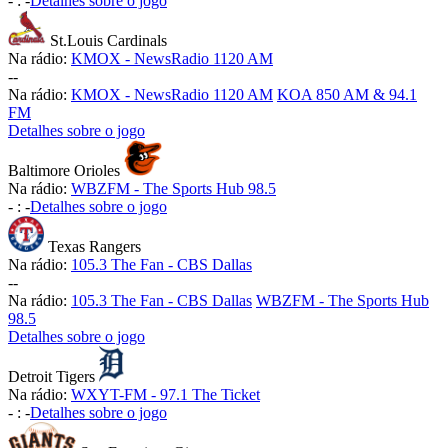
-
:
-
Detalhes sobre o jogo
St.Louis Cardinals
Na rádio:
KMOX - NewsRadio 1120 AM
-
-
Na rádio:
KMOX - NewsRadio 1120 AM
KOA 850 AM & 94.1
FM
Detalhes sobre o jogo
Baltimore Orioles
Na rádio:
WBZFM - The Sports Hub 98.5
-
:
-
Detalhes sobre o jogo
Texas Rangers
Na rádio:
105.3 The Fan - CBS Dallas
-
-
Na rádio:
105.3 The Fan - CBS Dallas
WBZFM - The Sports Hub
98.5
Detalhes sobre o jogo
Detroit Tigers
Na rádio:
WXYT-FM - 97.1 The Ticket
-
:
-
Detalhes sobre o jogo