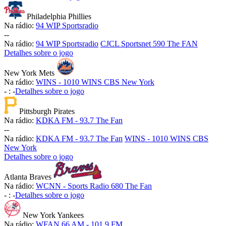
Philadelphia Phillies
Na rádio:
94 WIP Sportsradio
-
-
Na rádio:
94 WIP Sportsradio
CJCL Sportsnet 590 The FAN
Detalhes sobre o jogo
New York Mets
Na rádio:
WINS - 1010 WINS CBS New York
-
:
-
Detalhes sobre o jogo
Pittsburgh Pirates
Na rádio:
KDKA FM - 93.7 The Fan
-
-
Na rádio:
KDKA FM - 93.7 The Fan
WINS - 1010 WINS CBS
New York
Detalhes sobre o jogo
Atlanta Braves
Na rádio:
WCNN - Sports Radio 680 The Fan
-
:
-
Detalhes sobre o jogo
New York Yankees
Na rádio:
WFAN 66 AM - 101.9 FM