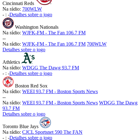
Cincinnati Reds
Na rádio:
700WLW
-
:
-
Detalhes sobre o jogo
Washington Nationals
Na rádio:
WJFK-FM - The Fan 106.7 FM
-
-
Na rádio:
WJFK-FM - The Fan 106.7 FM
700WLW
Detalhes sobre o jogo
Athletics
Na rádio:
WDGG The Dawg 93.7 FM
-
:
-
Detalhes sobre o jogo
Boston Red Sox
Na rádio:
WEEI 93.7 FM - Boston Sports News
-
-
Na rádio:
WEEI 93.7 FM - Boston Sports News
WDGG The Dawg
93.7 FM
Detalhes sobre o jogo
Toronto Blue Jays
Na rádio:
CJCL Sportsnet 590 The FAN
-
:
-
Detalhes sobre o jogo