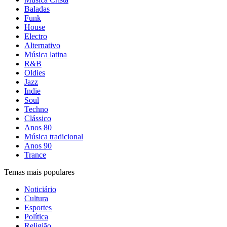
Baladas
Funk
House
Electro
Alternativo
Música latina
R&B
Oldies
Jazz
Indie
Soul
Techno
Clássico
Anos 80
Música tradicional
Anos 90
Trance
Temas mais populares
Noticiário
Cultura
Esportes
Política
Religião