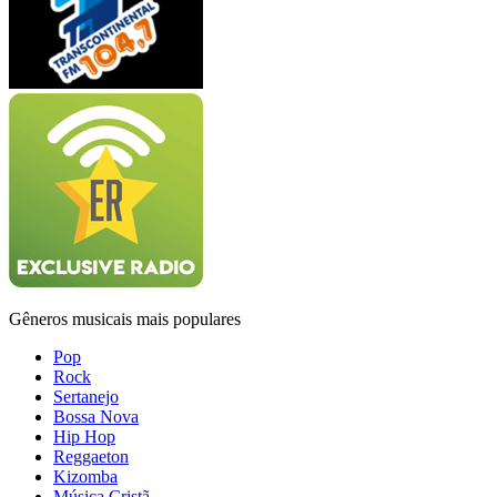
Gêneros musicais mais populares
Pop
Rock
Sertanejo
Bossa Nova
Hip Hop
Reggaeton
Kizomba
Música Cristã