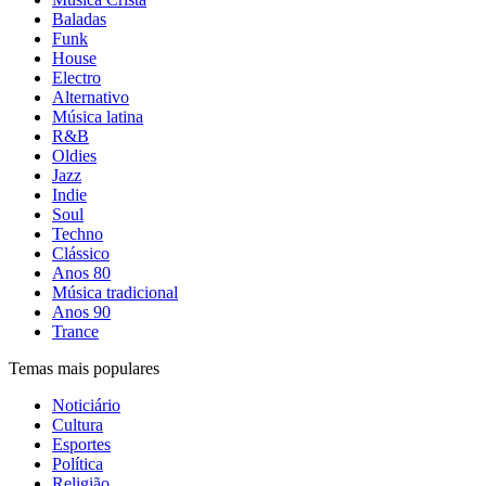
Baladas
Funk
House
Electro
Alternativo
Música latina
R&B
Oldies
Jazz
Indie
Soul
Techno
Clássico
Anos 80
Música tradicional
Anos 90
Trance
Temas mais populares
Noticiário
Cultura
Esportes
Política
Religião