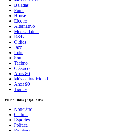
Baladas
Funk
House
Electro
Alternativo
Música latina
R&B
Oldies
Jazz
Indie
Soul
Techno
Clássico
Anos 80
Música tradicional
Anos 90
Trance
Temas mais populares
Noticiário
Cultura
Esportes
Política
Religião