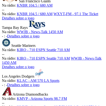
San Francisco Giants
Na rádio:
KNBR 104.5 / 680 AM
-
-
Na rádio:
KNBR 104.5 / 680 AM
WXYT-FM - 97.1 The Ticket
Detalhes sobre o jogo
Tampa Bay Rays
Na rádio:
WWJB - News-Talk 1450 AM
-
:
-
Detalhes sobre o jogo
Seattle Mariners
Na rádio:
KIRO - 710 ESPN Seattle 710 AM
-
-
Na rádio:
KIRO - 710 ESPN Seattle 710 AM
WWJB - News-Talk
1450 AM
Detalhes sobre o jogo
Los Angeles Dodgers
Na rádio:
KLAC - AM 570 LA Sports
-
:
-
Detalhes sobre o jogo
Arizona Diamondbacks
Na rádio:
KMVP - Arizona Sports 98.7 FM
-
-