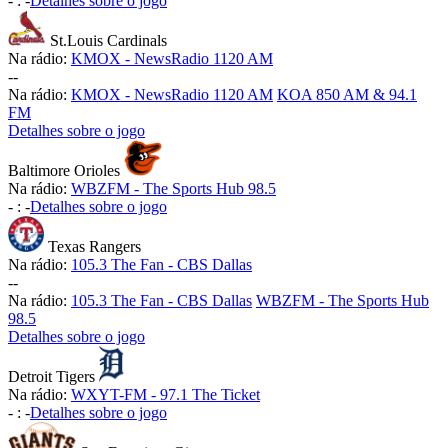
-
:
-
Detalhes sobre o jogo
St.Louis Cardinals
Na rádio:
KMOX - NewsRadio 1120 AM
-
-
Na rádio:
KMOX - NewsRadio 1120 AM
KOA 850 AM & 94.1
FM
Detalhes sobre o jogo
Baltimore Orioles
Na rádio:
WBZFM - The Sports Hub 98.5
-
:
-
Detalhes sobre o jogo
Texas Rangers
Na rádio:
105.3 The Fan - CBS Dallas
-
-
Na rádio:
105.3 The Fan - CBS Dallas
WBZFM - The Sports Hub
98.5
Detalhes sobre o jogo
Detroit Tigers
Na rádio:
WXYT-FM - 97.1 The Ticket
-
:
-
Detalhes sobre o jogo