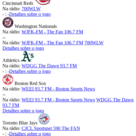
Cincinnati Reds
Na rádio:
700WLW
-
:
-
Detalhes sobre o jogo
Washington Nationals
Na rádio:
WJFK-FM - The Fan 106.7 FM
-
-
Na rádio:
WJFK-FM - The Fan 106.7 FM
700WLW
Detalhes sobre o jogo
Athletics
Na rádio:
WDGG The Dawg 93.7 FM
-
:
-
Detalhes sobre o jogo
Boston Red Sox
Na rádio:
WEEI 93.7 FM - Boston Sports News
-
-
Na rádio:
WEEI 93.7 FM - Boston Sports News
WDGG The Dawg
93.7 FM
Detalhes sobre o jogo
Toronto Blue Jays
Na rádio:
CJCL Sportsnet 590 The FAN
-
:
-
Detalhes sobre o jogo