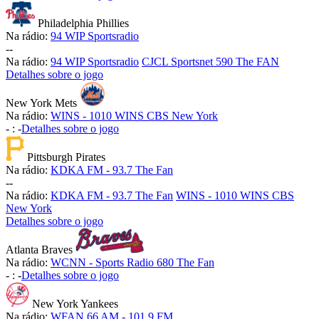
Philadelphia Phillies
Na rádio:
94 WIP Sportsradio
-
-
Na rádio:
94 WIP Sportsradio
CJCL Sportsnet 590 The FAN
Detalhes sobre o jogo
New York Mets
Na rádio:
WINS - 1010 WINS CBS New York
-
:
-
Detalhes sobre o jogo
Pittsburgh Pirates
Na rádio:
KDKA FM - 93.7 The Fan
-
-
Na rádio:
KDKA FM - 93.7 The Fan
WINS - 1010 WINS CBS
New York
Detalhes sobre o jogo
Atlanta Braves
Na rádio:
WCNN - Sports Radio 680 The Fan
-
:
-
Detalhes sobre o jogo
New York Yankees
Na rádio:
WFAN 66 AM - 101.9 FM