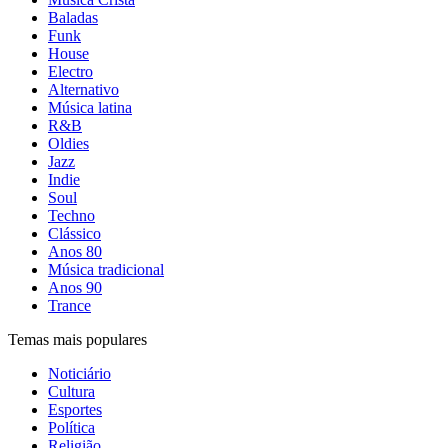
Baladas
Funk
House
Electro
Alternativo
Música latina
R&B
Oldies
Jazz
Indie
Soul
Techno
Clássico
Anos 80
Música tradicional
Anos 90
Trance
Temas mais populares
Noticiário
Cultura
Esportes
Política
Religião