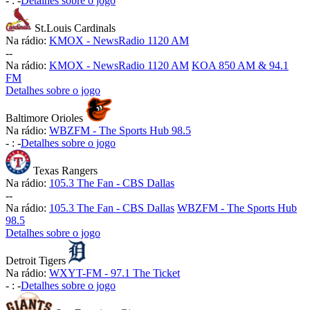
-
:
-
Detalhes sobre o jogo
St.Louis Cardinals
Na rádio:
KMOX - NewsRadio 1120 AM
-
-
Na rádio:
KMOX - NewsRadio 1120 AM
KOA 850 AM & 94.1
FM
Detalhes sobre o jogo
Baltimore Orioles
Na rádio:
WBZFM - The Sports Hub 98.5
-
:
-
Detalhes sobre o jogo
Texas Rangers
Na rádio:
105.3 The Fan - CBS Dallas
-
-
Na rádio:
105.3 The Fan - CBS Dallas
WBZFM - The Sports Hub
98.5
Detalhes sobre o jogo
Detroit Tigers
Na rádio:
WXYT-FM - 97.1 The Ticket
-
:
-
Detalhes sobre o jogo