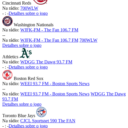
Cincinnati Reds
Na rádio:
700WLW
-
:
-
Detalhes sobre o jogo
Washington Nationals
Na rádio:
WJFK-FM - The Fan 106.7 FM
-
-
Na rádio:
WJFK-FM - The Fan 106.7 FM
700WLW
Detalhes sobre o jogo
Athletics
Na rádio:
WDGG The Dawg 93.7 FM
-
:
-
Detalhes sobre o jogo
Boston Red Sox
Na rádio:
WEEI 93.7 FM - Boston Sports News
-
-
Na rádio:
WEEI 93.7 FM - Boston Sports News
WDGG The Dawg
93.7 FM
Detalhes sobre o jogo
Toronto Blue Jays
Na rádio:
CJCL Sportsnet 590 The FAN
-
:
-
Detalhes sobre o jogo