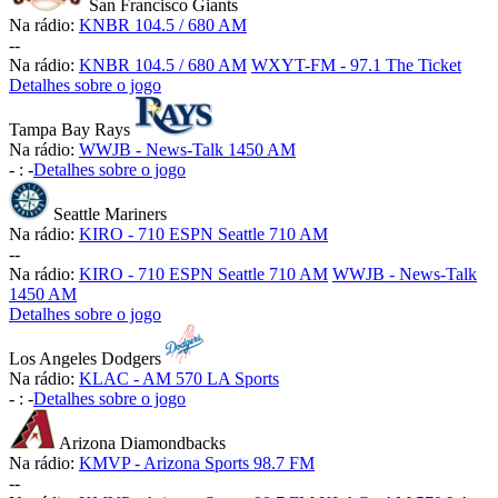
San Francisco Giants
Na rádio:
KNBR 104.5 / 680 AM
-
-
Na rádio:
KNBR 104.5 / 680 AM
WXYT-FM - 97.1 The Ticket
Detalhes sobre o jogo
Tampa Bay Rays
Na rádio:
WWJB - News-Talk 1450 AM
-
:
-
Detalhes sobre o jogo
Seattle Mariners
Na rádio:
KIRO - 710 ESPN Seattle 710 AM
-
-
Na rádio:
KIRO - 710 ESPN Seattle 710 AM
WWJB - News-Talk
1450 AM
Detalhes sobre o jogo
Los Angeles Dodgers
Na rádio:
KLAC - AM 570 LA Sports
-
:
-
Detalhes sobre o jogo
Arizona Diamondbacks
Na rádio:
KMVP - Arizona Sports 98.7 FM
-
-