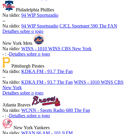
Philadelphia Phillies
Na rádio:
94 WIP Sportsradio
-
-
Na rádio:
94 WIP Sportsradio
CJCL Sportsnet 590 The FAN
Detalhes sobre o jogo
New York Mets
Na rádio:
WINS - 1010 WINS CBS New York
-
:
-
Detalhes sobre o jogo
Pittsburgh Pirates
Na rádio:
KDKA FM - 93.7 The Fan
-
-
Na rádio:
KDKA FM - 93.7 The Fan
WINS - 1010 WINS CBS
New York
Detalhes sobre o jogo
Atlanta Braves
Na rádio:
WCNN - Sports Radio 680 The Fan
-
:
-
Detalhes sobre o jogo
New York Yankees
Na rádio:
WFAN 66 AM - 101.9 FM