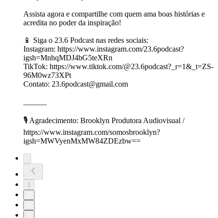
Assista agora e compartilhe com quem ama boas histórias e
acredita no poder da inspiração!
📱 Siga o 23.6 Podcast nas redes sociais:
Instagram: https://www.instagram.com/23.6podcast?
igsh=MnhqMDJ4bG5teXRn
TikTok: https://www.tiktok.com/@23.6podcast?_r=1&_t=ZS-
96M0wz73XPt
Contato: 23.6podcast@gmail.com
______
🎙️ Agradecimento: Brooklyn Produtora Audiovisual /
https://www.instagram.com/somosbrooklyn?
igsh=MWVyenMxMW84ZDEzbw==
1
2
3
4