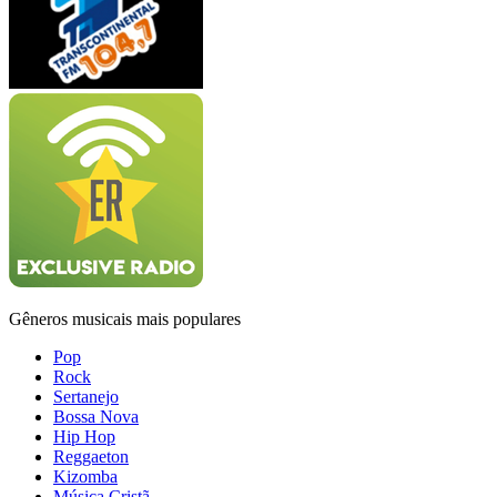
Gêneros musicais mais populares
Pop
Rock
Sertanejo
Bossa Nova
Hip Hop
Reggaeton
Kizomba
Música Cristã