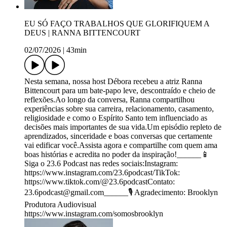
EU SÓ FAÇO TRABALHOS QUE GLORIFIQUEM A
DEUS | RANNA BITTENCOURT
02/07/2026
|
43min
Nesta semana, nossa host Débora recebeu a atriz Ranna
Bittencourt para um bate-papo leve, descontraído e cheio de
reflexões.Ao longo da conversa, Ranna compartilhou
experiências sobre sua carreira, relacionamento, casamento,
religiosidade e como o Espírito Santo tem influenciado as
decisões mais importantes de sua vida.Um episódio repleto de
aprendizados, sinceridade e boas conversas que certamente
vai edificar você.Assista agora e compartilhe com quem ama
boas histórias e acredita no poder da inspiração!______📱
Siga o 23.6 Podcast nas redes sociais:Instagram:
https://www.instagram.com/23.6podcast/TikTok:
https://www.tiktok.com/@23.6podcastContato:
23.6podcast@gmail.com______🎙️ Agradecimento: Brooklyn
Produtora Audiovisual
https://www.instagram.com/somosbrooklyn