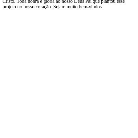
Cristo. Toda honra e glória ao nosso Deus Pai que plantou esse
projeto no nosso coração. Sejam muito bem-vindos.
Site de podcast