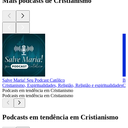
Mais podcasts de Cristianismo
Salve Maria! Seu Podcast Católico
Bí
Cristianismo, Espiritualidades, Religião, Religião e espiritualidades
Cri
Podcasts em tendência em Cristianismo
Podcasts em tendência em Cristianismo
Podcasts em tendência em Cristianismo