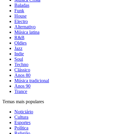
Baladas
Funk
House
Electro
Alternativo
Música latina
R&B
Oldies
Jazz
Indie
Soul
Techno
Clássico
Anos 80
Música tradicional
Anos 90
Trance
Temas mais populares
Noticiário
Cultura
Esportes
Política
Religião