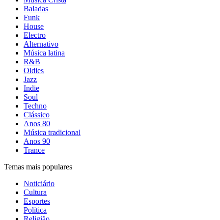
Baladas
Funk
House
Electro
Alternativo
Música latina
R&B
Oldies
Jazz
Indie
Soul
Techno
Clássico
Anos 80
Música tradicional
Anos 90
Trance
Temas mais populares
Noticiário
Cultura
Esportes
Política
Religião