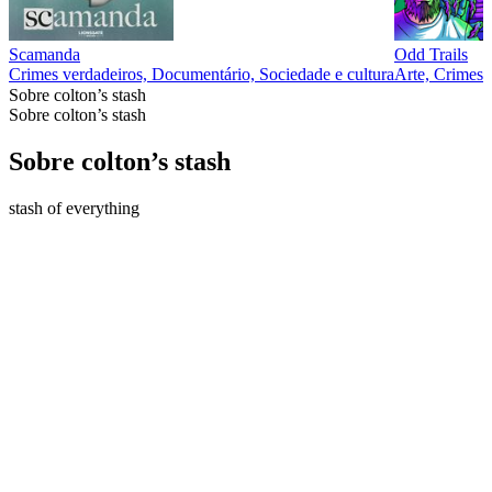
Scamanda
Odd Trails
Crimes verdadeiros, Documentário, Sociedade e cultura
Arte, Crimes v
Sobre colton’s stash
Sobre colton’s stash
Sobre colton’s stash
stash of everything
Site de podcast