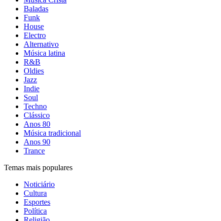
Baladas
Funk
House
Electro
Alternativo
Música latina
R&B
Oldies
Jazz
Indie
Soul
Techno
Clássico
Anos 80
Música tradicional
Anos 90
Trance
Temas mais populares
Noticiário
Cultura
Esportes
Política
Religião