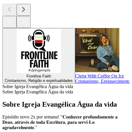
Christ With Coffee On Ice
Frontline Faith
Cristianismo, Religião e espiritualidades
Cristianismo, Enriquecimento i
Sobre Igreja Evangélica Água da vida
Sobre Igreja Evangélica Água da vida
Sobre Igreja Evangélica Água da vida
Episódio novo 2x por semana! "𝐂𝐨𝐧𝐡𝐞𝐜𝐞𝐫 𝐩𝐫𝐨𝐟𝐮𝐧𝐝𝐚𝐦𝐞𝐧𝐭𝐞 𝐚
𝐃𝐞𝐮𝐬, 𝐚𝐭𝐫𝐚𝐯𝐞́𝐬 𝐝𝐞 𝐭𝐨𝐝𝐚 𝐄𝐬𝐜𝐫𝐢𝐭𝐮𝐫𝐚, 𝐩𝐚𝐫𝐚 𝐬𝐞𝐫𝐯𝐢-𝐋𝐨
𝐚𝐠𝐫𝐚𝐝𝐚𝐯𝐞𝐥𝐦𝐞𝐧𝐭𝐞."