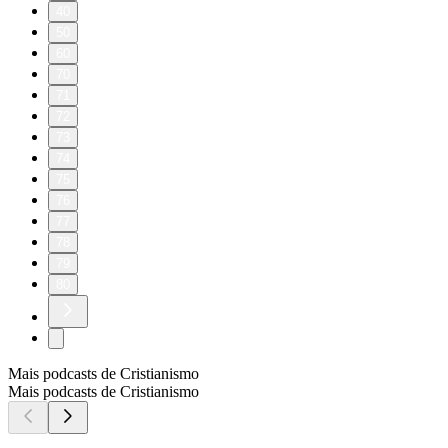
40
50
60
70
71
72
73
74
75
76
77
78
79
80
Mais podcasts de Cristianismo
Mais podcasts de Cristianismo