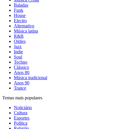
Baladas
Funk
House
Electro
Alternativo
Música latina
R&B
Oldies
Jazz
Indie
Soul
Techno
Clássico
Anos 80
Música tradicional
Anos 90
Trance
Temas mais populares
Noticiário
Cultura
Esportes
Política
Religião