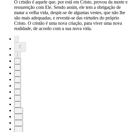
O cristão é aquele que, por está em Cristo, provou da morte e
ressureição com Ele. Sendo assim, ele tem a obrigação de
matar a velha vida, despir-se de algumas vestes, que não lhe
são mais adequadas, e revestir-se das virtudes do próprio
Cristo. O cristão é uma nova criação, para viver uma nova
realidade, de acordo com a sua nova vida.
1
2
3
4
5
6
7
8
9
10
11
20
30